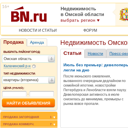
Недвижимость
в Омской области
выбрать регион
НОВОСТИ И СТАТЬИ
ФОРУМ
Недвижимость Омско
Продажа
Аренда
ВЫБРАТЬ РАЙОН/ГОРОД:
Статьи
Новости
Пресс-ре
Омская область
Июль без премьер: девелопер
Калачинский р-н
легли на дно
ТИП НЕДВИЖИМОСТИ:
После июньского оживления,
квартиры (вторичка)
вызванного очередным дедлайном по
семейной ипотеке, новостройки
ЦЕНА
:
(РУБЛЕЙ)
Петербурга и Ленобласти взяли паузу.
-
Девелоперская активность в июле
снизилась до минимума, премьеры с
рынка вовсе пропали.
ПРОДАЖА ЗАГОРОДНАЯ
1
ПРОДАЖА КОММЕРЧ.
7