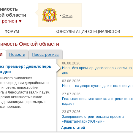
имость
ой области
Омск
 регион
ФОРУМ
КОНСУЛЬТАЦИЯ СПЕЦИАЛИСТОВ
имость Омской области
и
Новости
Пресс-релизы
06.08.2026
ез премьер: девелоперы
Июль без премьер: девелоперы легли на
а дно
дно
ньского оживления,
03.08.2026
го очередным дедлайном по
Июль – на дворе пусто, да и в поле негус
 ипотеке, новостройки
га и Ленобласти взяли паузу.
27.07.2026
рская активность в июле
Реальная цена маткапитала стремитель
ь до минимума, премьеры с
падает
все пропали.
23.07.2026
Завершение строительства проекта
«Квартал-парк УЮТный»
Архив статей