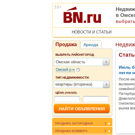
Недвиж
в Омск
выбрать
НОВОСТИ И СТАТЬИ
Недвиж
Продажа
Аренда
Стать
ВЫБРАТЬ РАЙОН/ГОРОД:
Омская область
Июль б
Омский р-н
легли н
ТИП НЕДВИЖИМОСТИ:
После ию
квартиры (вторичка)
вызванно
семейной
ЦЕНА
:
(РУБЛЕЙ)
Петербур
Девелопе
-
снизилас
рынка во
ПРОДАЖА ЗАГОРОДНАЯ
1
ПРОДАЖА КОММЕРЧ.
7