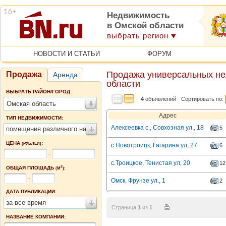
Недвижимость
в Омской области
выбрать регион
НОВОСТИ И СТАТЬИ
ФОРУМ
Продажа универсальных н
Продажа
Аренда
области
ВЫБРАТЬ РАЙОН/ГОРОД:
4
объявлений
Сортировать по:
Омская область
Адрес
ТИП НЕДВИЖИМОСТИ:
Алексеевка с., Совхозная ул., 18
5
помещения различного назначения
ЦЕНА
:
(РУБЛЕЙ)
с Новотроицк, Гагарина ул, 27
6
-
с.Троицкое, Тенистая ул, 20
12
2
ОБЩАЯ ПЛОЩАДЬ
(М
):
-
Омск, Фрунзе ул., 1
2
ДАТА ПУБЛИКАЦИИ:
за все время
Страница
1
из
1
НАЗВАНИЕ КОМПАНИИ: