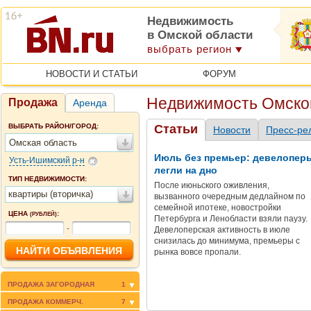
Недвижимость
в Омской области
выбрать регион
НОВОСТИ И СТАТЬИ
ФОРУМ
Недвижимость Омско
Продажа
Аренда
ВЫБРАТЬ РАЙОН/ГОРОД:
Статьи
Новости
Пресс-ре
Омская область
Июль без премьер: девелопер
Усть-Ишимский р-н
легли на дно
ТИП НЕДВИЖИМОСТИ:
После июньского оживления,
квартиры (вторичка)
вызванного очередным дедлайном по
семейной ипотеке, новостройки
ЦЕНА
:
(РУБЛЕЙ)
Петербурга и Ленобласти взяли паузу.
-
Девелоперская активность в июле
снизилась до минимума, премьеры с
рынка вовсе пропали.
ПРОДАЖА ЗАГОРОДНАЯ
1
ПРОДАЖА КОММЕРЧ.
7