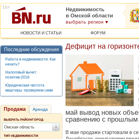
Недвижимость
в Омской области
выбрать регион
НОВОСТИ И СТАТЬИ
ФОРУМ
Дефицит на горизонте
Последние обсуждения
Работа в недвижимости. Как
начать?
Налоговый вычет:
позитив-2016
Юридическая чистота
квартиры: проверяем сами
Продажа
Аренда
май вывод новых объе
сравнению с прошлым 
ВЫБРАТЬ РАЙОН/ГОРОД:
Омская область
В мае продажи стартовали в се
ТИП НЕДВИЖИМОСТИ:
Ленобласти, покупателям предл