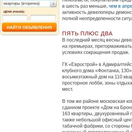
квартиры (вторичка)
в шесть раз меньше,
чем в апр
активность девелоперы демон
ЦЕНА
:
(РУБЛЕЙ)
полной неопределенности ситу
-
ПЯТЬ ПЛЮС ДВА
В последний месяц весны деве
на премьерах, притормаживать 
условиях сокращения продаж.
ГК «Еврострой» в Адмиралтейс
клубного дома «Фонтанка, 130»
восьмиэтажный дом на 110 квар
просторное лобби, зоны отдыха
мест.
В том же районе московская к
сданном проекте «Дом на Бронн
163 квартиры, двухуровневый п
также небольшой офисный цент
табачной фабрики, со стороны