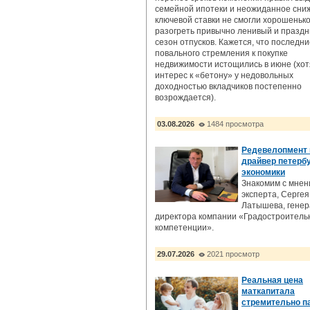
семейной ипотеки и неожиданное сни
ключевой ставки не смогли хорошеньк
разогреть привычно ленивый и празд
сезон отпусков. Кажется, что последн
повального стремления к покупке
недвижимости истощились в июне (хот
интерес к «бетону» у недовольных
доходностью вкладчиков постепенно
возрождается).
03.08.2026
1484 просмотра
Редевелопмент 
драйвер петерб
экономики
Знакомим с мне
эксперта, Сергея
Латышева, генер
директора компании «Градостроител
компетенции».
29.07.2026
2021 просмотр
Реальная цена
маткапитала
стремительно п