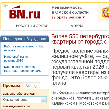
Недвижимость
в Омской области
выбрать регион
НОВОСТИ И СТАТЬИ
ФОРУМ
Более 550 петербург
Последние обсуждения
квартиры от города с
Работа в недвижимости. Как
Предоставление жилья
начать?
жилищном учёте, — од
Налоговый вычет:
государственной подде
позитив-2016
первый квартал 2026 г
Юридическая чистота
квартиры: проверяем сами
получили квартиры из 
фонда. Это более 25%
плана.
Продажа
Аренда
Наибольшее количество петерб
ВЫБРАТЬ РАЙОН/ГОРОД:
очередников, получивших квар
Омская область
Калининском и Московском рай
ТИП НЕДВИЖИМОСТИ: